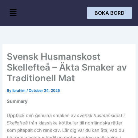
Skip
Menu
to
BOKA BORD
content
Svensk Husmanskost
Skellefteå – Äkta Smaker av
Traditionell Mat
By
Ibrahim
/
October 24, 2025
Summary
Upptäck den genuina smaken av
svensk husmanskost i
Skellefteå
från klassiska köttbullar till norrländska rätter
som pitepalt och renskav. Lär dig var du kan äta, vad du
bör prova och hur tradition möter modern matlagning i