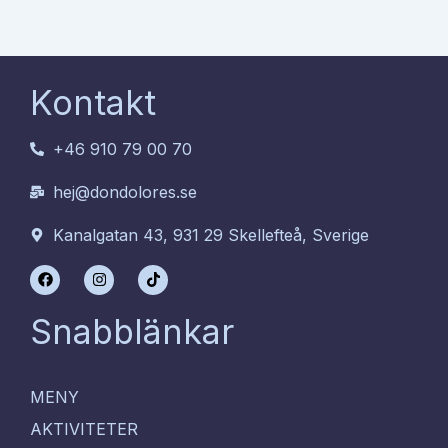
Kontakt
+46 910 79 00 70
hej@dondolores.se
Kanalgatan 43, 931 29 Skellefteå, Sverige
F
I
T
a
n
i
c
s
k
e
t
t
Snabblänkar
b
a
o
o
g
k
o
r
k
a
m
MENY
AKTIVITETER