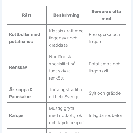
Serveras ofta
Rätt
Beskrivning
med
Klassisk rätt med
Köttbullar med
Pressgurka och
lingonsylt och
potatismos
lingon
gräddsås
Norrländsk
specialitet på
Potatismos och
Renskav
tunt skivat
lingonsylt
renkött
Ärtsoppa &
Torsdagstraditio
Sylt och grädde
Pannkakor
n i hela Sverige
Mustig gryta
Kalops
med nötkött, lök
Inlagda rödbetor
och kryddpeppar