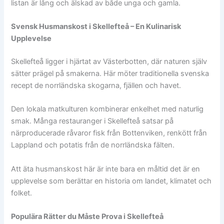
listan är lång och älskad av både unga och gamla.
Svensk Husmanskost i Skellefteå – En Kulinarisk
Upplevelse
Skellefteå ligger i hjärtat av Västerbotten, där naturen själv
sätter prägel på smakerna. Här möter traditionella svenska
recept de norrländska skogarna, fjällen och havet.
Den lokala matkulturen kombinerar enkelhet med naturlig
smak. Många restauranger i Skellefteå satsar på
närproducerade råvaror fisk från Bottenviken, renkött från
Lappland och potatis från de norrländska fälten.
Att äta husmanskost här är inte bara en måltid det är en
upplevelse som berättar en historia om landet, klimatet och
folket.
Populära Rätter du Måste Prova i Skellefteå