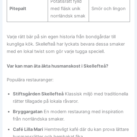
Potatisrätt fylld
Pitepalt
med fläsk unik
Smör och lingon
norrländsk smak
Varje rätt bär på sin egen historia från bondgårdar till
kungliga kök. Skellefteå har lyckats bevara dessa smaker
med en lokal twist som gör varje tugga speciell.
Var kan man äta äkta husmanskost i Skellefteå?
Populära restauranger:
Stiftsgården Skellefteå
Klassisk miljö med traditionella
rätter tillagade på lokala råvaror.
Bryggargatan
En modern restaurang med inspiration
från norrländska smaker.
Café Lilla Mari
Hemtrevligt kafé där du kan prova lättare
husmansrätter och hembakat fika.