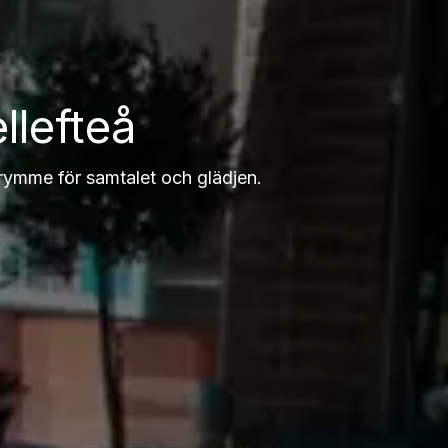
llefteå
trymme för samtalet och glädjen.