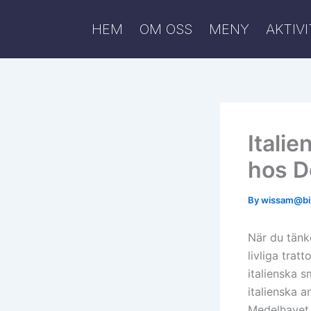
Skip
to
HEM
OM OSS
MENY
AKTIV
content
Italie
hos D
By
wissam@bi
När du tänke
livliga trat
italienska 
italienska a
Medelhavet