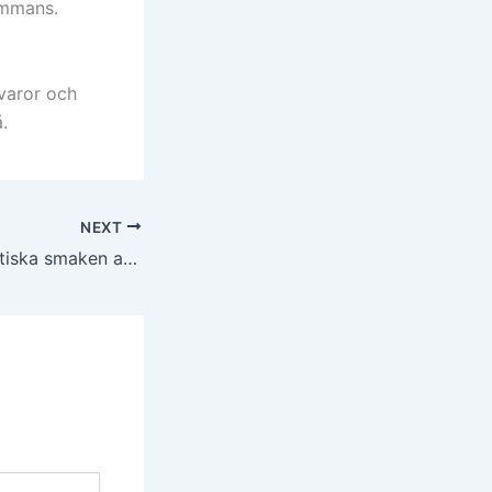
sammans.
varor och
.
NEXT
Upplev den autentiska smaken av Italien på Don Dolores i Skellefteå