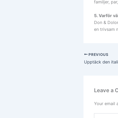
familjer, pa
5. Varför vä
Don & Dolor
en trivsam m
PREVIOUS
Leave a
Your email 
Type