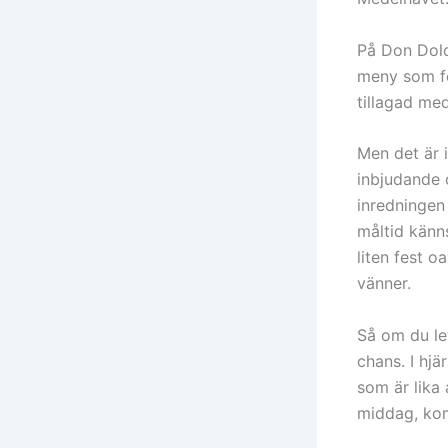
På Don Dolo
meny som fö
tillagad med
Men det är 
inbjudande o
inredningen
måltid känns
liten fest o
vänner.
Så om du le
chans. I hjä
som är lika 
middag, kom