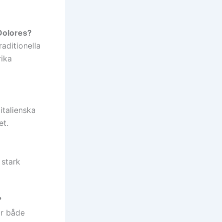
Dolores?
aditionella
rika
italienska
et.
 stark
?
ar både