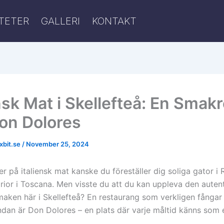
ITETER
GALLERI
KONTAKT
nsk Mat i Skellefteå: En Smak
on Dolores
xbit.se
/
November 25, 2024
r på italiensk mat kanske du föreställer dig soliga gator i 
torior i Toscana. Men visste du att du kan uppleva den auten
smaken här i Skellefteå? En restaurang som verkligen fångar
ndan är Don Dolores – en plats där varje måltid känns som en
.