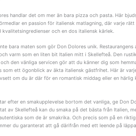
res handlar det om mer än bara pizza och pasta. Här bjud
rmedlar en passion för italiensk matlagning, där varje rätt
 kvalitetsingredienser och en dos italiensk kärlek.
inte bara maten som gör Don Dolores unik. Restaurangens 
ch varm som en liten bit Italien mitt i Skellefteå. Den rusti
 och den vänliga servicen gör att du känner dig som hemm
 som ett ögonblick av äkta italiensk gästfrihet. Här är var
avsett om du är där för en romantisk middag eller en härlig
tar efter en smakupplevelse bortom det vanliga, ge Don D
rtat av Skellefteå kan du smaka på det bästa från Italien, m
autentiska som de är smakrika. Och precis som på en riktig 
mer du garanterat att gå därifrån med ett leende på läppa