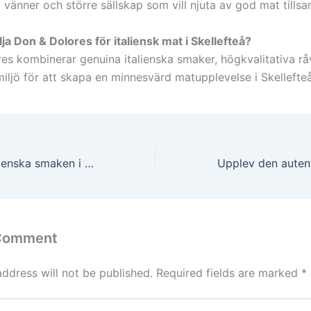
r, vänner och större sällskap som vill njuta av god mat till
lja Don & Dolores för italiensk mat i Skellefteå?
es kombinerar genuina italienska smaker, högkvalitativa rå
iljö för att skapa en minnesvärd matupplevelse i Skellefteå
Upptäck den italienska smaken i Skellefteå
 Comment
address will not be published.
Required fields are marked
*