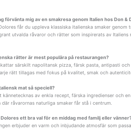
jag förvänta mig av en smakresa genom Italien hos Don & 
olores får du uppleva klassiska italienska smaker genom tr
rant utvalda råvaror och rätter som inspirerats av Italiens 
alienska rätter är mest populära på restaurangen?
attar särskilt napolitansk pizza, färsk pasta, antipasti och 
arje rätt tillagas med fokus på kvalitet, smak och autenticit
taliensk mat så speciell?
at kännetecknas av enkla recept, färska ingredienser och en
 där råvarornas naturliga smaker får stå i centrum.
 Dolores ett bra val för en middag med familj eller vänner
angen erbjuder en varm och inbjudande atmosfär som pass