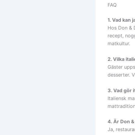
FAQ
1. Vad kan 
Hos Don & D
recept, nogg
matkultur.
2. Vilka it
Gäster uppsk
desserter. V
3. Vad gör i
Italiensk m
mattradition
4. Är Don &
Ja, restaur