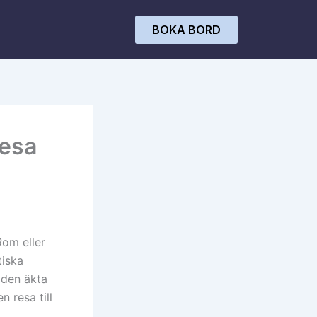
BOKA BORD
resa
Rom eller
tiska
 den äkta
 resa till