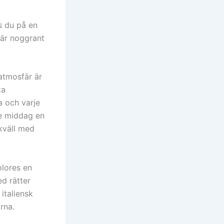
s du på en
 är noggrant
atmosfär är
ka
a och varje
je middag en
 kväll med
olores en
ed rätter
italiensk
rna.