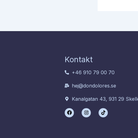
Kontakt
+46 910 79 00 70
hej@dondolores.se
Kanalgatan 43, 931 29 Skell
F
I
T
a
n
i
c
s
k
e
t
t
b
a
o
o
g
k
o
r