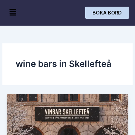
Skip
Menu
to
BOKA BORD
content
wine bars in Skellefteå