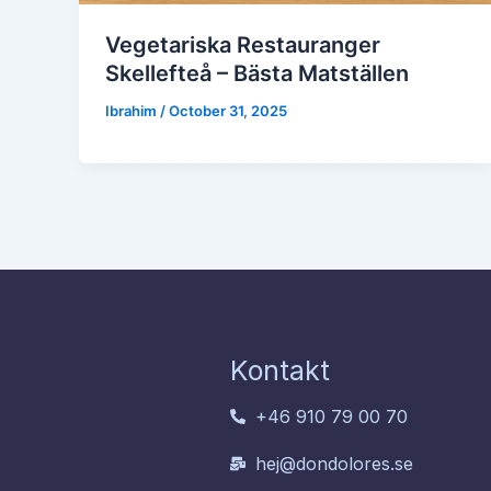
Vegetariska Restauranger
Skellefteå – Bästa Matställen
Ibrahim
/
October 31, 2025
Kontakt
+46 910 79 00 70
hej@dondolores.se