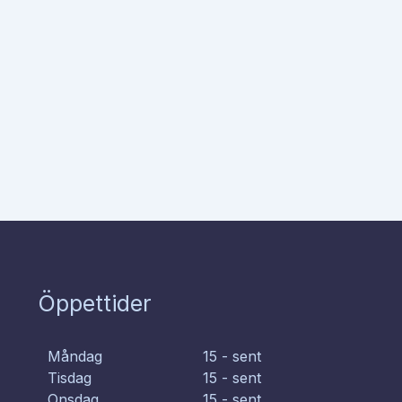
Öppettider
Måndag
15 - sent
Tisdag
15 - sent
Onsdag
15 - sent