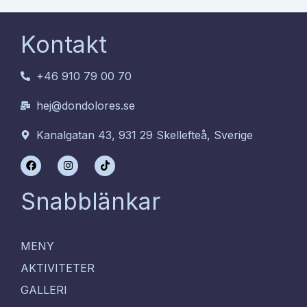
Kontakt
+46 910 79 00 70
hej@dondolores.se
Kanalgatan 43, 931 29 Skellefteå, Sverige
F
I
T
a
n
i
c
s
k
e
t
t
Snabblänkar
b
a
o
o
g
k
o
r
k
a
m
MENY
AKTIVITETER
GALLERI