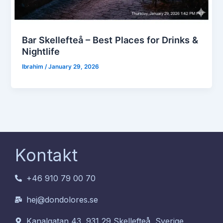
Bar Skellefteå – Best Places for Drinks &
Nightlife
Ibrahim
/
January 29, 2026
Kontakt
+46 910 79 00 70
hej@dondolores.se
Kanalgatan 43, 931 29 Skellefteå, Sverige