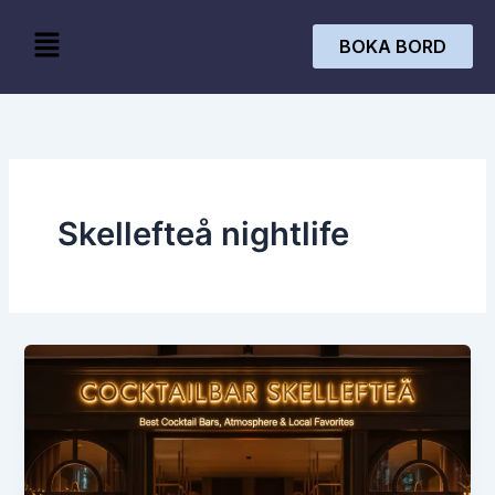
Skip
Menu
to
BOKA BORD
content
Skellefteå nightlife