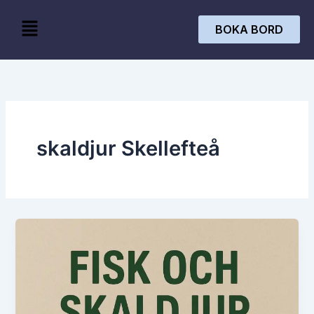
Skip
Menu
to
BOKA BORD
content
skaldjur Skellefteå