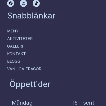
F
I
T
a
n
i
c
s
k
e
t
t
Snabblänkar
b
a
o
o
g
k
o
r
k
a
m
MENY
AKTIVITETER
GALLERI
KONTAKT
BLOGG
VANLIGA FRAGOR
Öppettider
Måndag
15 - sent