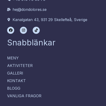
hej@dondolores.se
Kanalgatan 43, 931 29 Skellefteå, Sverige
F
I
T
a
n
i
c
s
k
e
t
t
Snabblänkar
b
a
o
o
g
k
o
r
k
a
m
MENY
AKTIVITETER
GALLERI
KONTAKT
BLOGG
VANLIGA FRAGOR