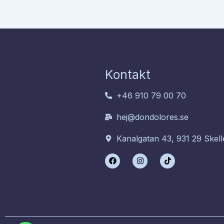
Kontakt
+46 910 79 00 70
hej@dondolores.se
Kanalgatan 43, 931 29 Skell
F
I
T
a
n
i
c
s
k
e
t
t
b
a
o
o
g
k
o
r
k
a
m