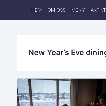
Skip
to
HEM
OM OSS
MENY
AKTIV
content
New Year’s Eve dinin