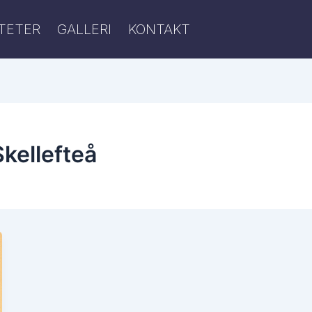
ITETER
GALLERI
KONTAKT
Skellefteå