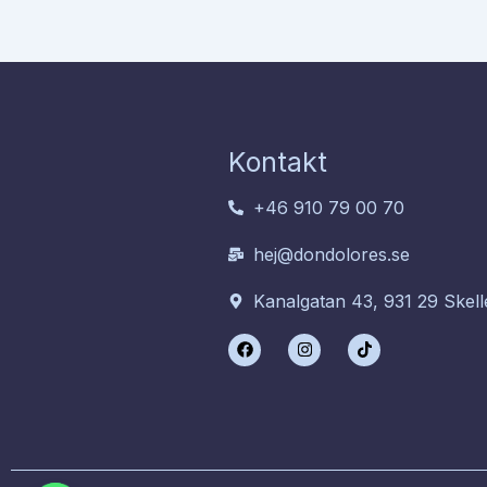
Kontakt
+46 910 79 00 70
hej@dondolores.se
Kanalgatan 43, 931 29 Skell
F
I
T
a
n
i
c
s
k
e
t
t
b
a
o
o
g
k
o
r
k
a
m