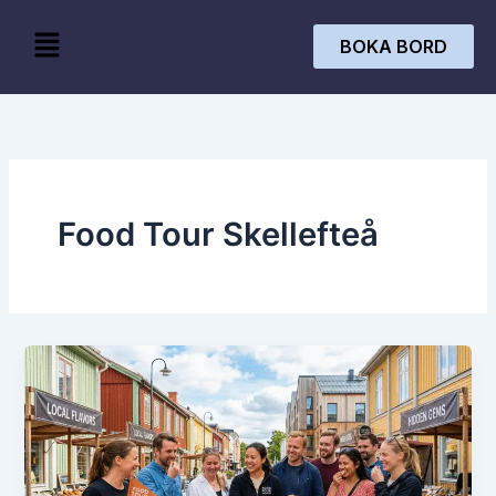
Skip
Menu
to
BOKA BORD
content
Food Tour Skellefteå