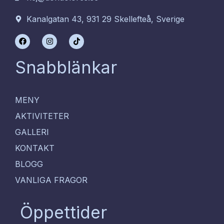
Kanalgatan 43, 931 29 Skellefteå, Sverige
F
I
T
a
n
i
c
s
k
e
t
t
Snabblänkar
b
a
o
o
g
k
o
r
k
a
m
MENY
AKTIVITETER
GALLERI
KONTAKT
BLOGG
VANLIGA FRAGOR
Öppettider