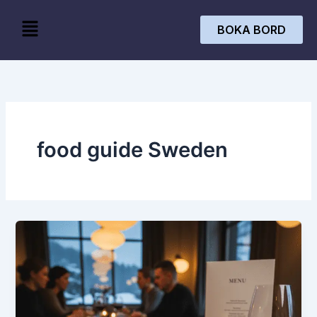
Skip
Menu
to
BOKA BORD
content
food guide Sweden