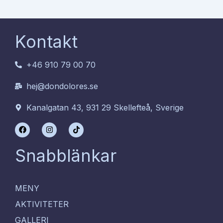
Kontakt
+46 910 79 00 70
hej@dondolores.se
Kanalgatan 43, 931 29 Skellefteå, Sverige
F
I
T
a
n
i
c
s
k
e
t
t
Snabblänkar
b
a
o
o
g
k
o
r
k
a
m
MENY
AKTIVITETER
GALLERI