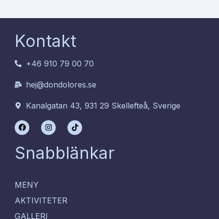
Kontakt
+46 910 79 00 70
hej@dondolores.se
Kanalgatan 43, 931 29 Skellefteå, Sverige
F
I
T
a
n
i
c
s
k
e
t
t
Snabblänkar
b
a
o
o
g
k
o
r
k
a
m
MENY
AKTIVITETER
GALLERI