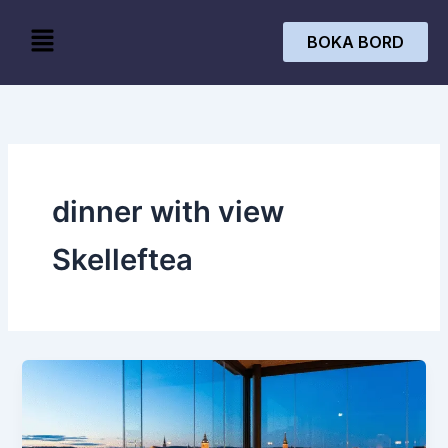
Skip
Menu
to
BOKA BORD
content
dinner with view
Skelleftea