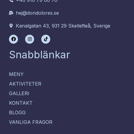
hej@dondolores.se
Kanalgatan 43, 931 29 Skellefteå, Sverige
F
I
T
a
n
i
c
s
k
e
t
t
Snabblänkar
b
a
o
o
g
k
o
r
k
a
m
MENY
AKTIVITETER
GALLERI
KONTAKT
BLOGG
VANLIGA FRAGOR