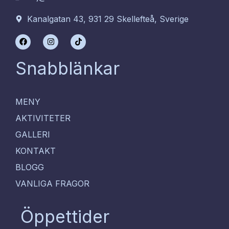
Kanalgatan 43, 931 29 Skellefteå, Sverige
F
I
T
a
n
i
c
s
k
e
t
t
Snabblänkar
b
a
o
o
g
k
o
r
k
a
m
MENY
AKTIVITETER
GALLERI
KONTAKT
BLOGG
VANLIGA FRAGOR
Öppettider