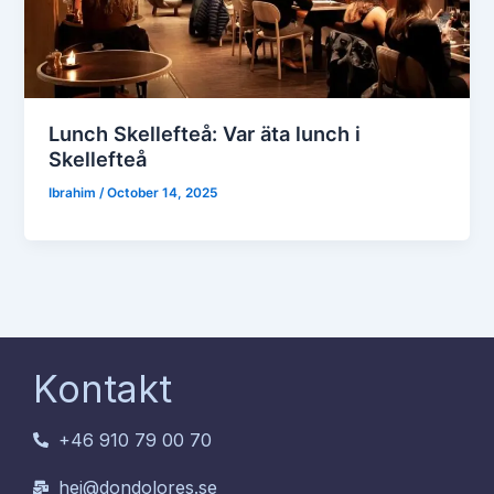
Lunch Skellefteå: Var äta lunch i
Skellefteå
Ibrahim
/
October 14, 2025
Kontakt
+46 910 79 00 70
hej@dondolores.se